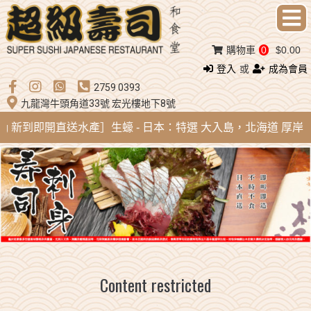
購物車
0
$0.00
登入
或
成為會員
2759 0393
九龍灣牛頭角道33號 宏光樓地下8號
Aug 新到即開直送水產］生蠔 - 日本：特選 大入島，北海道 厚岸，陸
Content restricted