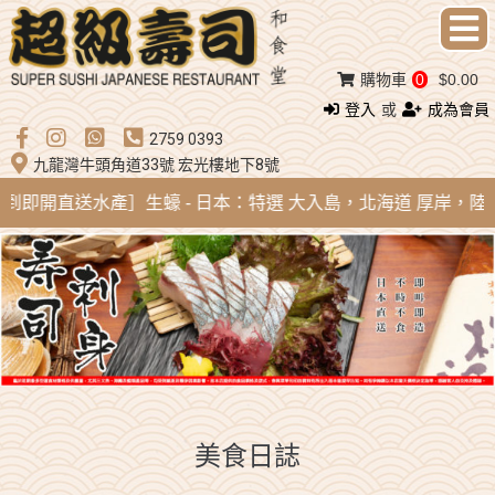
購物車
0
$0.00
登入
或
成為會員
2759 0393
九龍灣牛頭角道33號 宏光樓地下8號
開直送水產］生蠔 - 日本：特選 大入島，北海道 厚岸，陸前高田，廣田蠔
美食日誌