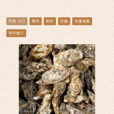
所有 (92)
壽司
刺生
生蠔
空運海產
時令推介