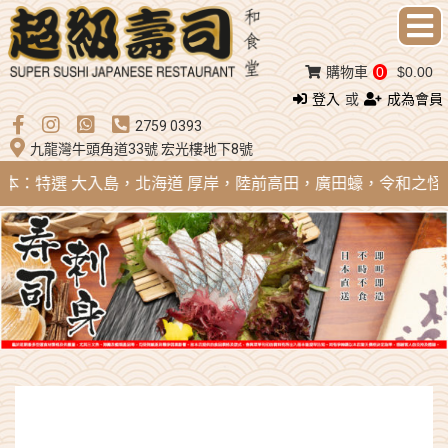
購物車
0
$0.00
登入
或
成為會員
2759 0393
九龍灣牛頭角道33號 宏光樓地下8號
 日本：特選 大入島，北海道 厚岸，陸前高田，廣田蠔，令和之怪物；法國 