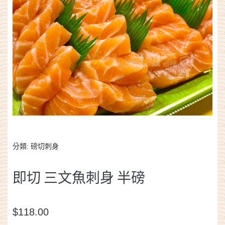
分類:
磅切刺身
即切 三文魚刺身 半磅
$
118.00