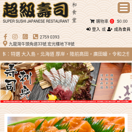
購物車
0
$0.00
登入
或
成為會員
2759 0393
九龍灣牛頭角道33號 宏光樓地下8號
 日本：特選 大入島，北海道 厚岸，陸前高田，廣田蠔，令和之怪物；法國 