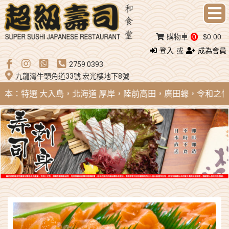
購物車
0
$0.00
登入
或
成為會員
2759 0393
九龍灣牛頭角道33號 宏光樓地下8號
 日本：特選 大入島，北海道 厚岸，陸前高田，廣田蠔，令和之怪物；法國