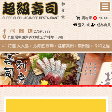
購物車
0
$0.00
登入
或
成為會員
2759 0393
九龍灣牛頭角道33號 宏光樓地下8號
 日本：特選 大入島，北海道 厚岸，陸前高田，廣田蠔，令和之怪物；法國 