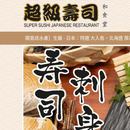
g 新到即開直送水產］生蠔 - 日本：特選 大入島，北海道 厚岸，陸前高