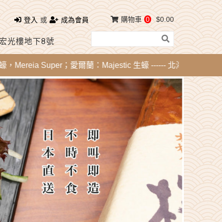
購物車
0
$0.00
登入
或
成為會員
 宏光樓地下8號
ia Super；愛爾蘭：Majestic 生蠔 ------ 北海道刺