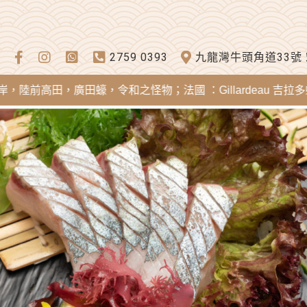
2759 0393
九龍灣牛頭角道33號
田，廣田蠔，令和之怪物；法國 ：Gillardeau 吉拉多蠔，Mere