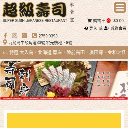
購物車
0
$0.00
登入
或
成為會員
2759 0393
九龍灣牛頭角道33號 宏光樓地下8號
 日本：特選 大入島，北海道 厚岸，陸前高田，廣田蠔，令和之怪物；法國 