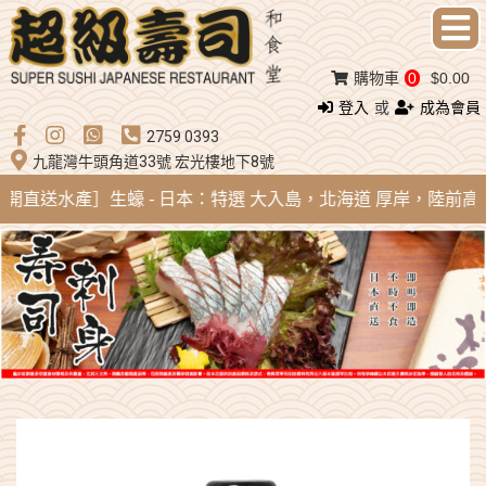
購物車
0
$0.00
登入
或
成為會員
2759 0393
九龍灣牛頭角道33號 宏光樓地下8號
到即開直送水產］生蠔 - 日本：特選 大入島，北海道 厚岸，陸前高田，