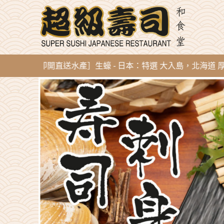
g 新到即開直送水產］生蠔 - 日本：特選 大入島，北海道 厚岸，陸前高