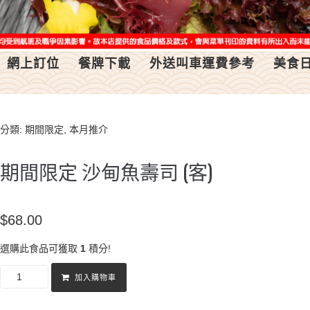
網上訂位
餐牌下載
外送叫車運費參考
美食
分類:
期間限定
,
本月推介
期間限定 沙甸魚壽司 (客)
$
68.00
選購此食品可獲取
1
積分!
加入購物車