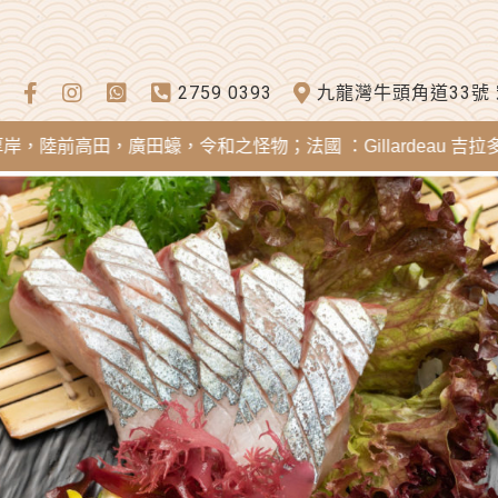
2759 0393
九龍灣牛頭角道33號
田，廣田蠔，令和之怪物；法國 ：Gillardeau 吉拉多蠔，Mer