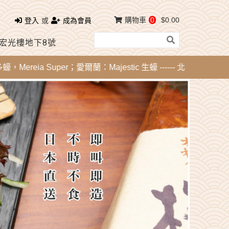
購物車
0
$0.00
登入
或
成為會員
 宏光樓地下8號
eia Super；愛爾蘭：Majestic 生蠔 ------ 北海道