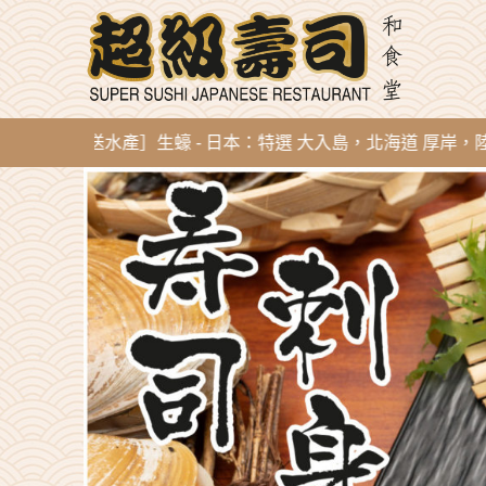
新到即開直送水產］生蠔 - 日本：特選 大入島，北海道 厚岸，陸前高田，