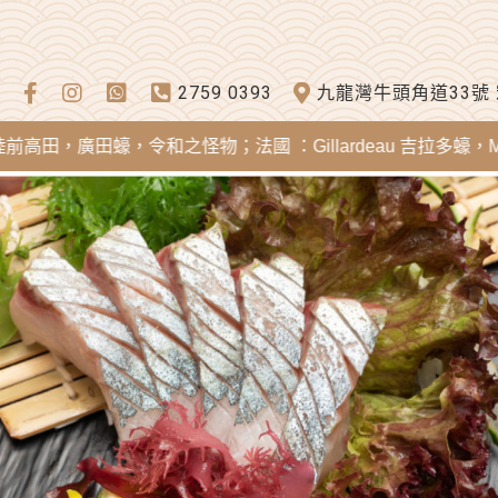
2759 0393
九龍灣牛頭角道33號
廣田蠔，令和之怪物；法國 ：Gillardeau 吉拉多蠔，Mereia