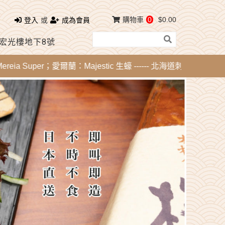
購物車
0
$0.00
登入
或
成為會員
 宏光樓地下8號
 Super；愛爾蘭：Majestic 生蠔 ------ 北海道刺身 