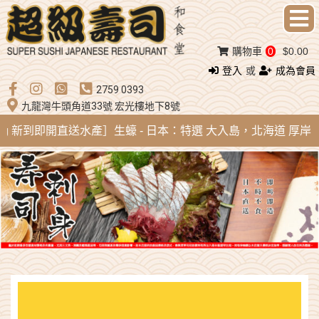
購物車
0
$0.00
登入
或
成為會員
2759 0393
九龍灣牛頭角道33號 宏光樓地下8號
Aug 新到即開直送水產］生蠔 - 日本：特選 大入島，北海道 厚岸，陸