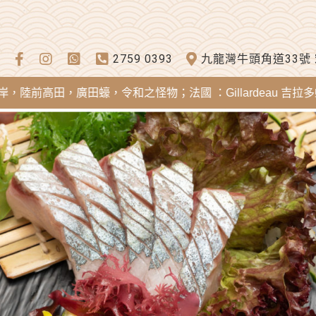
2759 0393
九龍灣牛頭角道33號
田，廣田蠔，令和之怪物；法國 ：Gillardeau 吉拉多蠔，Mere