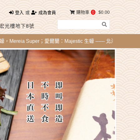
購物車
0
$0.00
登入
或
成為會員
 宏光樓地下8號
ia Super；愛爾蘭：Majestic 生蠔 ------ 北海道刺