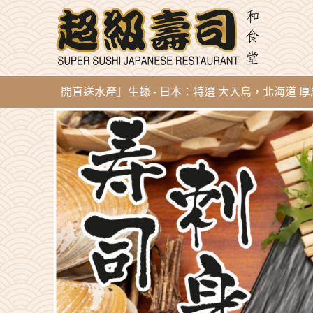
g 新到即開直送水產］生蠔 - 日本：特選 大入島，北海道 厚岸，陸前高