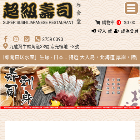
購物車
0
$0.00
登入
或
成為會員
2759 0393
九龍灣牛頭角道33號 宏光樓地下8號
g 新到即開直送水產］生蠔 - 日本：特選 大入島，北海道 厚岸，陸前高