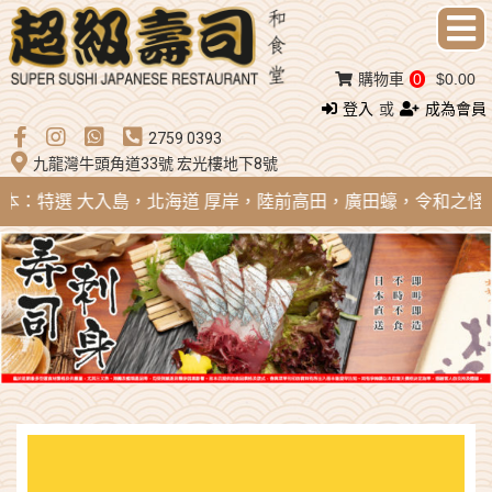
購物車
0
$0.00
登入
或
成為會員
2759 0393
九龍灣牛頭角道33號 宏光樓地下8號
 日本：特選 大入島，北海道 厚岸，陸前高田，廣田蠔，令和之怪物；法國 