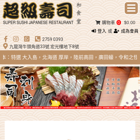
購物車
0
$0.00
登入
或
成為會員
2759 0393
九龍灣牛頭角道33號 宏光樓地下8號
 日本：特選 大入島，北海道 厚岸，陸前高田，廣田蠔，令和之怪物；法國 