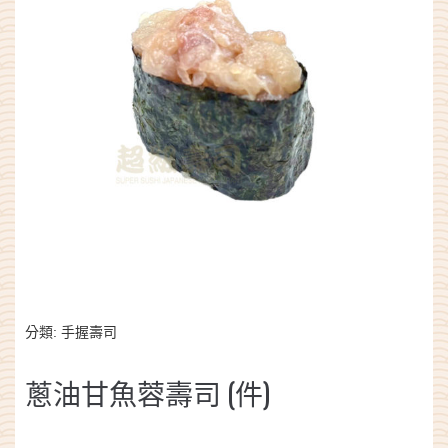
分類:
手握壽司
蔥油甘魚蓉壽司 (件)