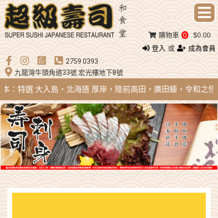
購物車
0
$0.00
登入
或
成為會員
2759 0393
九龍灣牛頭角道33號 宏光樓地下8號
 日本：特選 大入島，北海道 厚岸，陸前高田，廣田蠔，令和之怪物；法國 