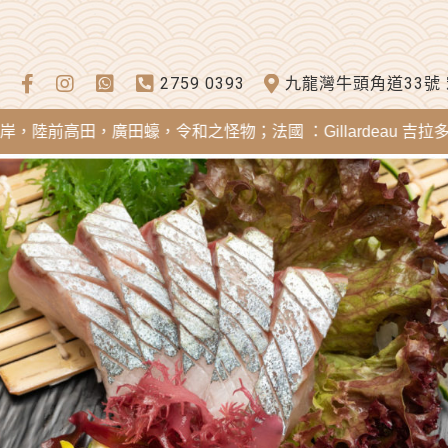
2759 0393
九龍灣牛頭角道33號
田，廣田蠔，令和之怪物；法國 ：Gillardeau 吉拉多蠔，Mere