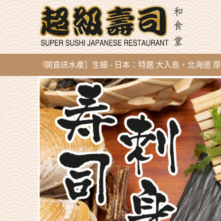
g 新到即開直送水產］生蠔 - 日本：特選 大入島，北海道 厚岸，陸前高