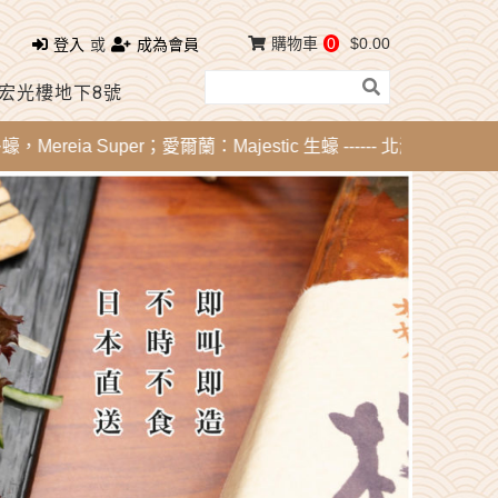
購物車
0
$0.00
登入
或
成為會員
 宏光樓地下8號
ia Super；愛爾蘭：Majestic 生蠔 ------ 北海道刺