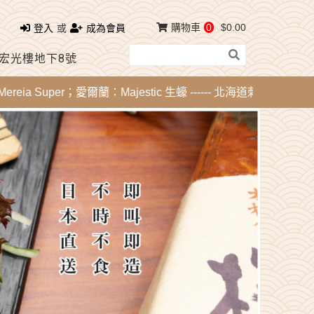
購物車
0
$0.00
登入
或
成為會員
 宏光樓地下8號
a Super；愛爾蘭：Majestic 生蠔 ------ 北海道刺身