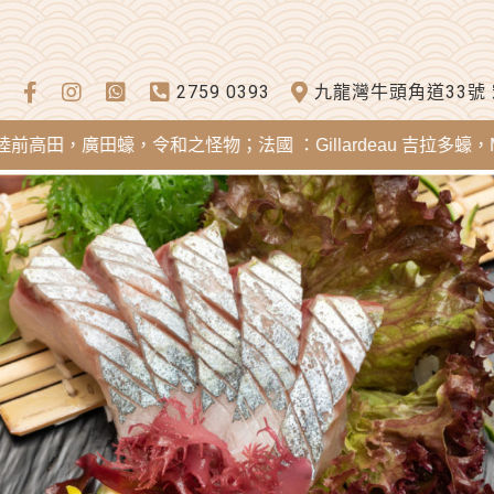
2759 0393
九龍灣牛頭角道33號
，廣田蠔，令和之怪物；法國 ：Gillardeau 吉拉多蠔，Merei