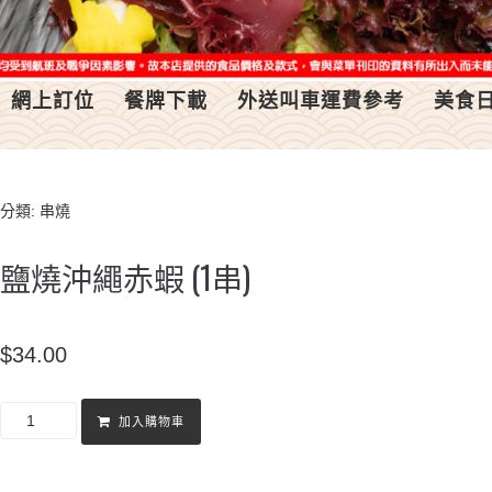
網上訂位
餐牌下載
外送叫車運費參考
美食
分類:
串燒
鹽燒沖繩赤蝦 (1串)
$
34.00
加入購物車