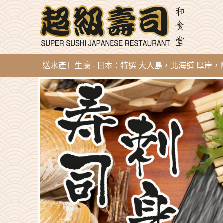
新到即開直送水產］生蠔 - 日本：特選 大入島，北海道 厚岸，陸前高田